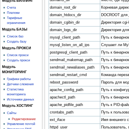
Модуль БИЛЛИНГ
domain_root_dir
Корневая дире
Счета
Платежи
domain_htdocs_dir
DOCROOT для 
Тарифные
domain_cgibin_dir
Директория cgi
ограничения
Модуль БАЗЫ
domain_logs_dir
Директория для
Список баз
mysql_client_path
Путь к бинарн
Создать базу
mysql_listen_on_all_ips
Слушает ли MyS
Модуль ПРОКСИ
postgresql_client_path
Путь к бинарн
Список прокси
sendmail_makemap_path
Путь к бинарн
Создать прокси
Модуль
sendmail_newaliases_path
Путь к бинарн
МОНИТОРИНГ
sendmail_restart_cmd
Команда перез
Графики работы
reboot_password
Пароль для мод
Датчики слежения
Статистика
apache_config_path
Путь к конфигу
мониторинга
apachectl_path
Путь к бинарно
Источники данных
apache_pidfile_path
Путь к PID-фай
Модуль ХОСТИНГ
crontabs_path
Путь к пользов
Сайты
Редактирование
ext_iface
Имя внешнего с
Управление почтой
httpd_user
Пользователь, 
Управление DNS