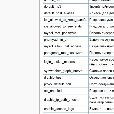
default_ns3
Третий неймсер
default_host_aliases
Алиасы для доб
ips_allowed_to_zone_transfer
Разрешить для 
ips_allowed_to_see_stats
IP-адреса, с к
mysql_root_password
Пароль суперп
phpmyadmin_url
Заполнив эту п
mysql_allow_inet_access
Разрешить прис
postgresql_root_password
Пароль суперпо
Через какое вр
login_cookie_expires
http cookies
. З
syswatcher_graph_interval
Сколько часов 
disable_tips
Отключает сист
proxy_default_port
Порт, соединен
api_enabled
Разрешено ли 
Будет ли выпол
disable_ip_auth_check
параметр отвеча
enable_access_logs
Включить запис