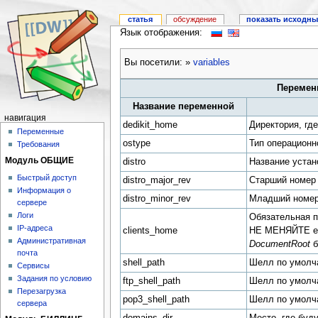
статья
обсуждение
показать исходны
Язык отображения:
Вы посетили:
»
variables
Переменн
Название переменной
навигация
dedikit_home
Директория, гд
Переменные
ostype
Тип операционн
Требования
Модуль ОБЩИЕ
distro
Название устан
Быстрый доступ
distro_major_rev
Старший номер 
Информация о
distro_minor_rev
Младший номер 
сервере
Логи
Обязательная п
IP-адреса
clients_home
НЕ МЕНЯЙТЕ ее
Административная
DocumentRoot
б
почта
shell_path
Шелл по умолч
Сервисы
Задания по условию
ftp_shell_path
Шелл по умолч
Перезагрузка
pop3_shell_path
Шелл по умолч
сервера
domains_dir
Место, где буд