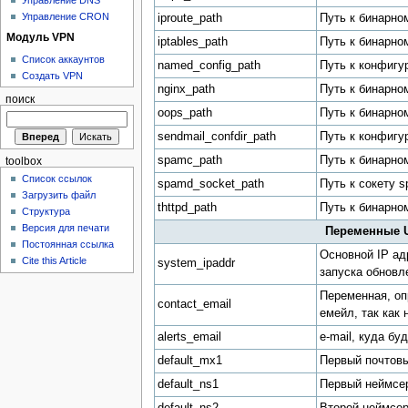
Управление CRON
iproute_path
Путь к бинарном
Модуль VPN
iptables_path
Путь к бинарном
Список аккаунтов
named_config_path
Путь к конфигу
Создать VPN
nginx_path
Путь к бинарно
поиск
oops_path
Путь к бинарно
sendmail_confdir_path
Путь к конфигу
spamc_path
Путь к бинарно
toolbox
Список ссылок
spamd_socket_path
Путь к сокету 
Загрузить файл
thttpd_path
Путь к бинарном
Структура
Версия для печати
Переменные U
Постоянная ссылка
Основной IP ад
Cite this Article
system_ipaddr
запуска обновл
Переменная, о
contact_email
емейл, так как
alerts_email
e-mail, куда б
default_mx1
Первый почтовы
default_ns1
Первый неймсер
default_ns2
Второй неймсер