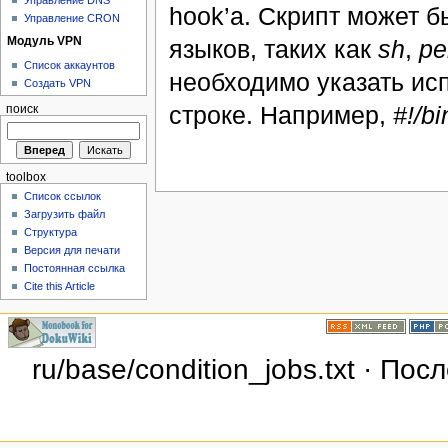
hook’а. Скрипт может 
Управление CRON
Модуль VPN
языков, таких как
sh
,
pe
Список аккаунтов
необходимо указать ис
Создать VPN
строке. Например,
#!/bi
поиск
toolbox
Список ссылок
Загрузить файл
Структура
Версия для печати
Постоянная ссылка
Cite this Article
ru/base/condition_jobs.txt · По