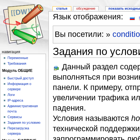
статья
обсуждение
показать исходны
Язык отображения:
Вы посетили:
»
conditi
Задания по усло
навигация
Переменные
Требования
Данный раздел содер
Модуль ОБЩИЕ
выполняться при возни
Быстрый доступ
Информация о
панели. К примеру, от
сервере
Логи
увеличении трафика или
IP-адреса
падения.
Административная
почта
Условия называются
ho
Сервисы
Задания по условию
технической поддержки
Перезагрузка
сервера
запрограммировать люб