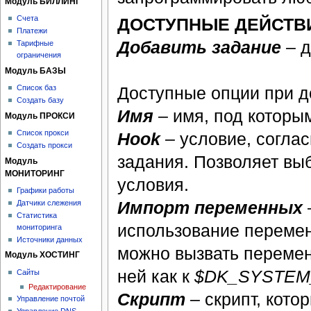
Модуль БИЛЛИНГ
Счета
ДОСТУПНЫЕ ДЕЙСТВ
Платежи
Добавить задание
– д
Тарифные
ограничения
Модуль БАЗЫ
Список баз
Доступные опции при д
Создать базу
Имя
– имя, под которым
Модуль ПРОКСИ
Список прокси
Hook
– условие, согла
Создать прокси
задания. Позволяет вы
Модуль
МОНИТОРИНГ
условия.
Графики работы
Импорт переменных
Датчики слежения
Статистика
использование переменн
мониторинга
Источники данных
можно вызвать перем
Модуль ХОСТИНГ
ней как к
$DK_SYSTEM_
Сайты
Редактирование
Скрипт
– скрипт, кото
Управление почтой
Управление DNS